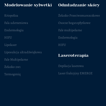
Modelowanie sylwetki
Odmładzanie skóry
Kriopoliza
Żelazko Przeciwzmarszczkowe
Fala uderzeniowa
Osocze bogatopłytkowe
Endermologia
Fale multipolarne
HIFU
Endermologia
Lipolaser
HIFU
Liposukcja ultradźwiękowa
Laseroterapia
Fale Multipolarne
Depilacja laserowa
Żelazko 2w1
Laser frakcyjny EMERGE
Termogeniq