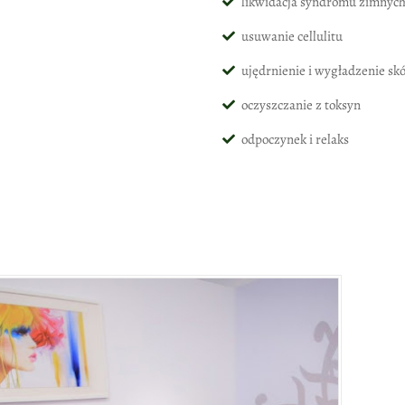
likwidacja syndromu zimnych
usuwanie cellulitu
ujędrnienie i wygładzenie sk
oczyszczanie z toksyn
odpoczynek i relaks