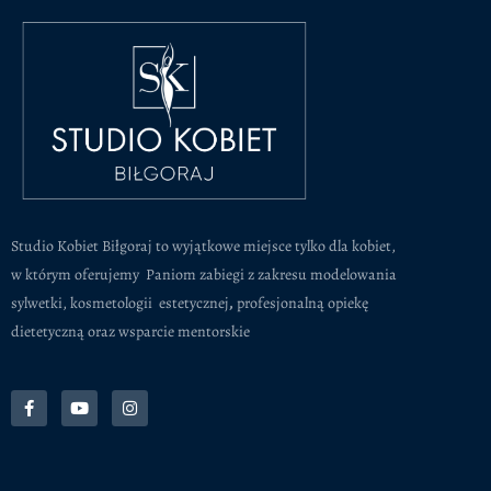
Studio Kobiet Biłgoraj to wyjątkowe miejsce tylko dla kobiet,
w którym oferujemy Paniom zabiegi z zakresu modelowania
sylwetki, kosmetologii estetycznej
,
profesjonalną opiekę
dietetyczną oraz wsparcie mentorskie
F
Y
I
a
o
n
c
u
s
e
t
t
b
u
a
o
b
g
o
e
r
k
a