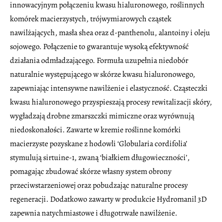
innowacyjnym połączeniu kwasu hialuronowego, roślinnych
komórek macierzystych, trójwymiarowych cząstek
nawilżających, masła shea oraz d-panthenolu, alantoiny i oleju
sojowego. Połączenie to gwarantuje wysoką efektywność
działania odmładzającego. Formuła uzupełnia niedobór
naturalnie występującego w skórze kwasu hialuronowego,
zapewniając intensywne nawilżenie i elastyczność. Cząsteczki
kwasu hialuronowego przyspieszają procesy rewitalizacji skóry,
wygładzają drobne zmarszczki mimiczne oraz wyrównują
niedoskonałości. Zawarte w kremie roślinne komórki
macierzyste pozyskane z hodowli ‘Globularia cordifolia’
stymulują sirtuine-1, zwaną ‘białkiem długowieczności’,
pomagając zbudować skórze własny system obrony
przeciwstarzeniowej oraz pobudzając naturalne procesy
regeneracji. Dodatkowo zawarty w produkcie Hydromanil 3D
zapewnia natychmiastowe i długotrwałe nawilżenie.