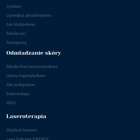
Lipolaser
Liposukcja ultradźwiękowa
Fale Multipolarne
Żelazko 2w1
Termogeniq
Odmładzanie skóry
Żelazko Przeciwzmarszczkowe
Osocze bogatopłytkowe
Fale multipolarne
Endermologia
HIFU
Laseroterapia
Depilacja laserowa
Laser frakcyjny EMERGE