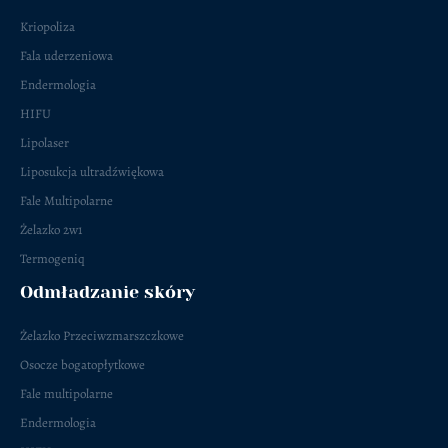
Kriopoliza
Fala uderzeniowa
Endermologia
HIFU
Lipolaser
Liposukcja ultradźwiękowa
Fale Multipolarne
Żelazko 2w1
Termogeniq
Odmładzanie skóry
Żelazko Przeciwzmarszczkowe
Osocze bogatopłytkowe
Fale multipolarne
Endermologia