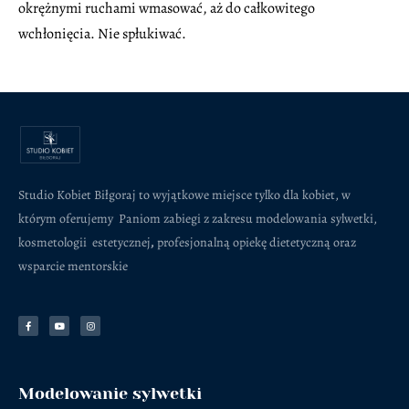
okrężnymi ruchami wmasować, aż do całkowitego
wchłonięcia. Nie spłukiwać.
Studio Kobiet Biłgoraj to wyjątkowe miejsce tylko dla kobiet, w
którym oferujemy Paniom zabiegi z zakresu modelowania sylwetki,
kosmetologii estetycznej
,
profesjonalną opiekę dietetyczną oraz
wsparcie mentorskie
F
Y
I
a
o
n
c
u
s
e
t
t
b
u
a
o
b
g
o
e
r
k
a
-
m
f
Modelowanie sylwetki