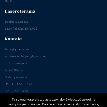
HIFU
Laseroterapia
Depilacja laserowa
Laser frakcyjny EMERGE
Kontakt
Tel: +48 511 600 062
studiokobiet.bilgoraj@gmail.com
ul. Sikorskiego 7a
23-400 Biłgoraj
Godziny otwarcia:
Pn-Pt – 8:00 – 20:30
Sb – 8:00 – 14:00
Ta strona korzysta z ciasteczek aby świadczyć usługi na
najwyższym poziomie. Dalsze korzystanie ze strony oznacza,